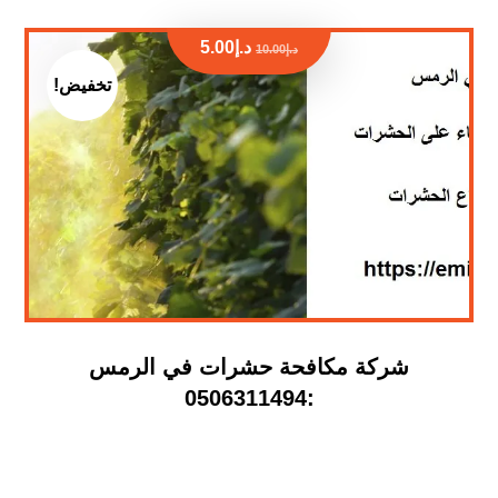
د.إ
5.00
د.إ
10.00
تخفيض!
شركة مكافحة حشرات في الرمس
:0506311494