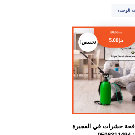
ة الوحيدة
د.إ
10.00
د.إ
5.00
تخفيض!
فحة حشرات في الفجيرة
: 0506311494