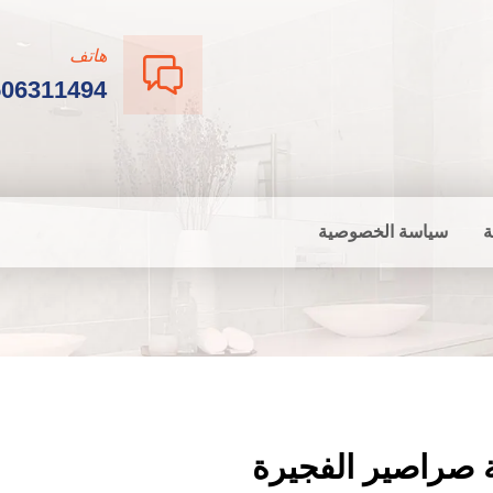
هاتف
506311494
ة
سياسة الخصوصية
 صراصير الفجيرة