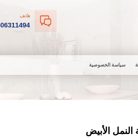
هاتف
506311494
ة
سياسة الخصوصية
النمل الأبيض