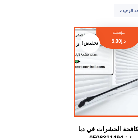
ة الوحيدة
د.إ
10.00
د.إ
5.00
تخفيض!
افحة الحشرات في دبا
 0506311494