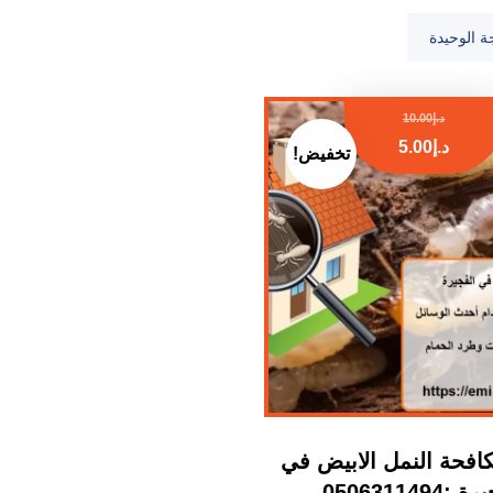
ة الوحيدة
د.إ
10.00
د.إ
5.00
تخفيض!
فحة النمل الابيض في
:0506311494