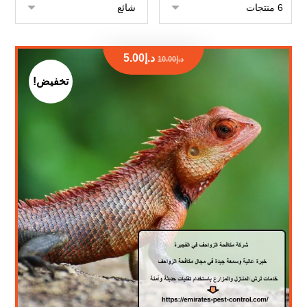
د.إ
5.00
د.إ
10.00
تخفيض!