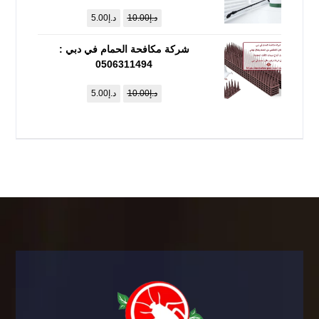
د.إ
10.00
د.إ
5.00
شركة مكافحة الحمام في دبي :
0506311494
د.إ
10.00
د.إ
5.00