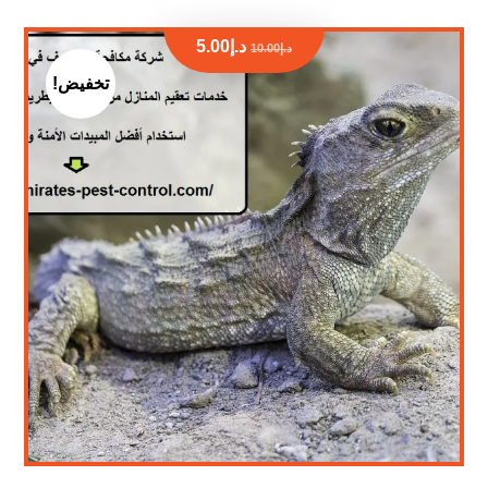
د.إ
5.00
د.إ
10.00
تخفيض!