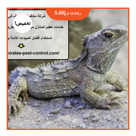
د.إ
5.00
د.إ
10.00
تخفيض!