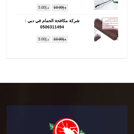
د.إ
10.00
د.إ
5.00
شركة مكافحة الحمام في دبي :
0506311494
د.إ
10.00
د.إ
5.00