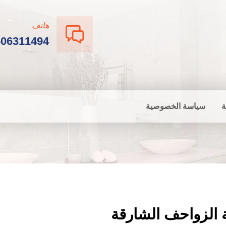
هاتف
506311494
ة
سياسة الخصوصية
 الزواحف الشارقة