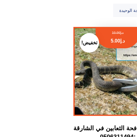
ة الوحيدة
د.إ
10.00
د.إ
5.00
تخفيض!
حة الثعابين في الشارقة
:0506311494