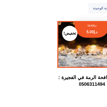
ة الوحيدة
د.إ
10.00
د.إ
5.00
تخفيض!
حة الرمة في الفجيرة :
0506311494