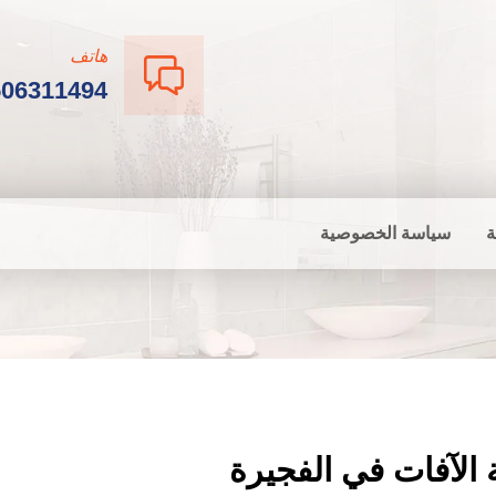
هاتف
506311494
ة
سياسة الخصوصية
الآفات في الفجيرة