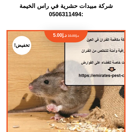
شركة مبيدات حشرية في راس الخيمة
:0506311494
د.إ
5.00
د.إ
10.00
تخفيض!