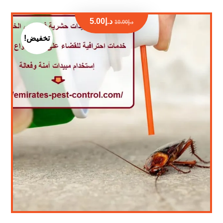
د.إ
5.00
د.إ
10.00
تخفيض!