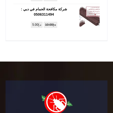
شركة مكافحة الحمام في دبي :
0506311494
د.إ
10.00
د.إ
5.00