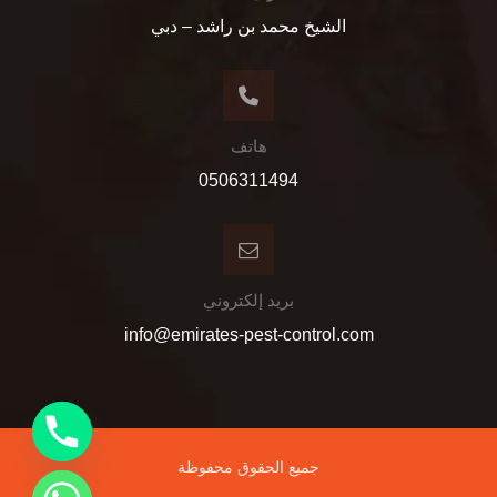
الشيخ محمد بن راشد – دبي
هاتف
0506311494
بريد إلكتروني
info@emirates-pest-control.com
جميع الحقوق محفوظة