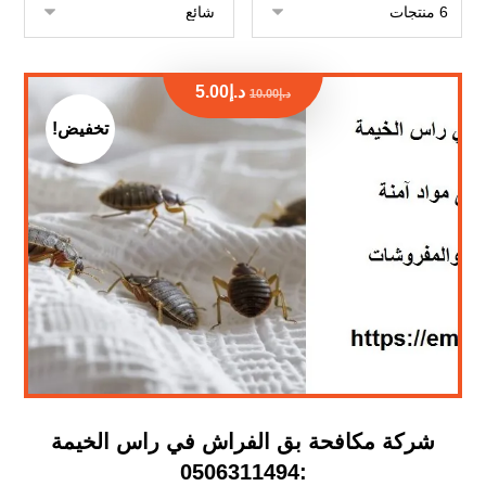
د.إ
5.00
د.إ
10.00
تخفيض!
شركة مكافحة بق الفراش في راس الخيمة
:0506311494