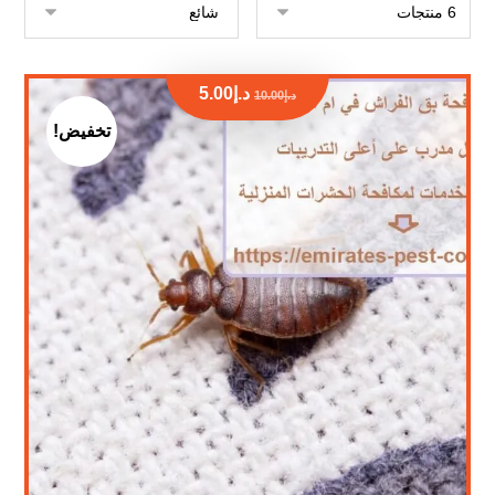
د.إ
5.00
د.إ
10.00
تخفيض!