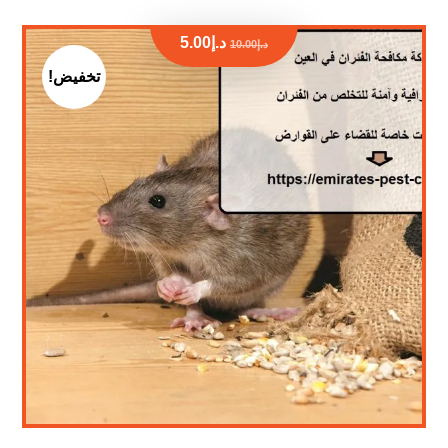
د.إ
5.00
د.إ
10.00
تخفيض!