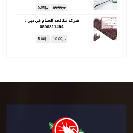
د.إ
10.00
د.إ
5.00
شركة مكافحة الحمام في دبي :
0506311494
د.إ
10.00
د.إ
5.00