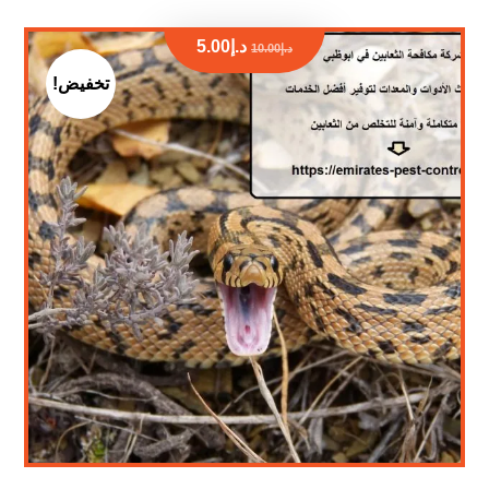
د.إ
5.00
د.إ
10.00
تخفيض!