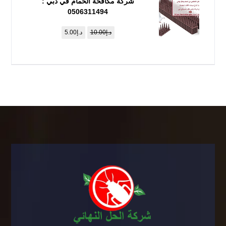
شركة مكافحة الحمام في دبي :
0506311494
د.إ
10.00
د.إ
5.00