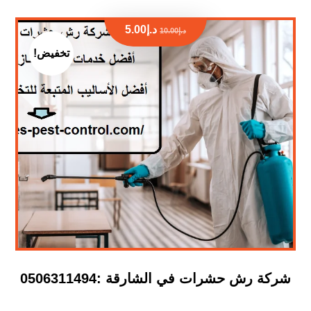
د.إ
5.00
د.إ
10.00
تخفيض!
شركة رش حشرات في الشارقة :0506311494