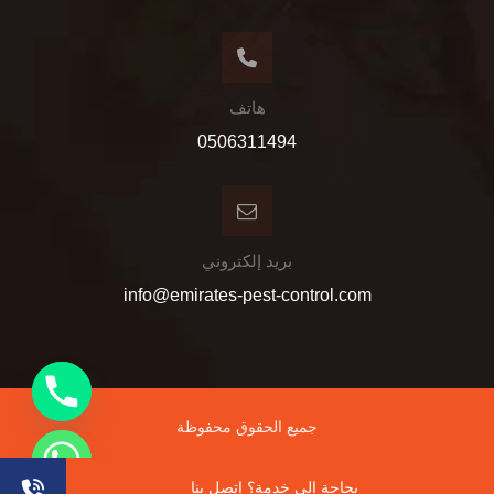
هاتف
0506311494
بريد إلكتروني
info@emirates-pest-control.com
جميع الحقوق محفوظة
بحاجة الى خدمة؟ اتصل بنا