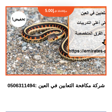
د.إ
5.00
د.إ
10.00
تخفيض!
شركة مكافحة الثعابين في العين :0506311494