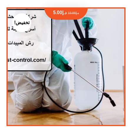
د.إ
5.00
د.إ
10.00
تخفيض!