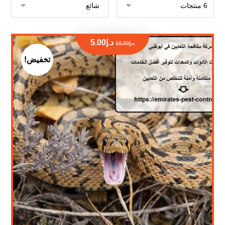
د.إ
5.00
د.إ
10.00
تخفيض!