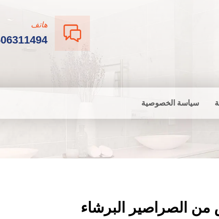
هاتف
506311494
ة
سياسة الخصوصية
 من الصراصير البرشاء