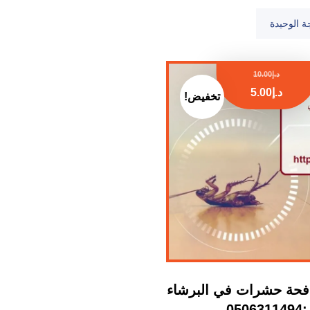
ة الوحيدة
د.إ
10.00
د.إ
5.00
تخفيض!
فحة حشرات في البرشاء
:0506311494