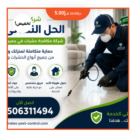
د.إ
5.00
د.إ
10.00
تخفيض!