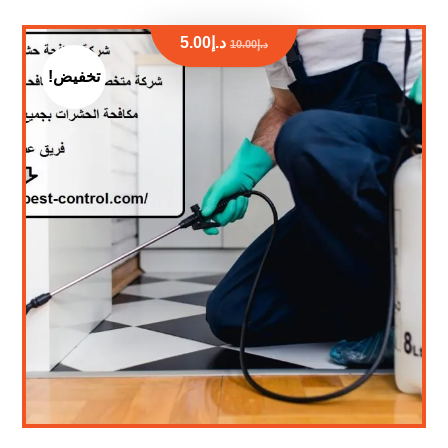
د.إ
5.00
د.إ
10.00
تخفيض!