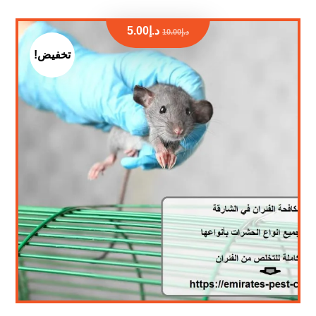
د.إ
5.00
د.إ
10.00
تخفيض!