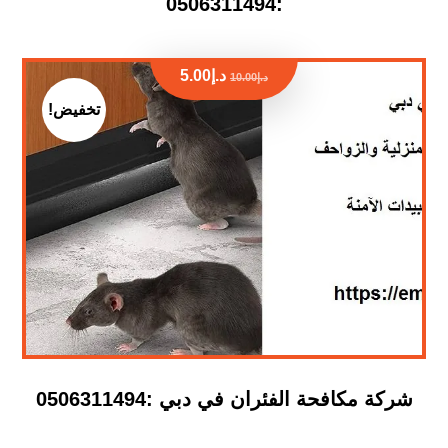
:0506311494
د.إ
5.00
د.إ
10.00
تخفيض!
شركة مكافحة الفئران في دبي :0506311494