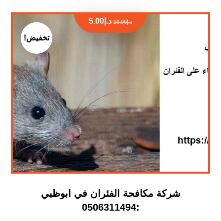
د.إ
5.00
د.إ
10.00
تخفيض!
شركة مكافحة الفئران في ابوظبي
:0506311494