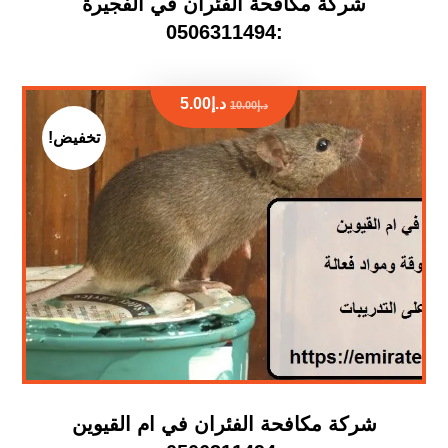
شركة مكافحة الفئران في الفجيرة
:0506311494
د.إ
5.00
د.إ
10.00
تخفيض!
شركة مكافحة الفئران في ام القيوين