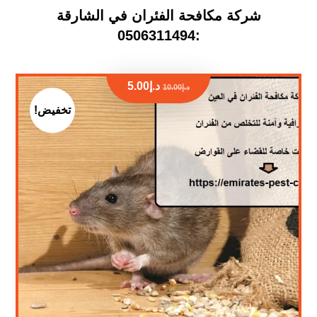
شركة مكافحة الفئران في الشارقة
:0506311494
د.إ
5.00
د.إ
10.00
تخفيض!