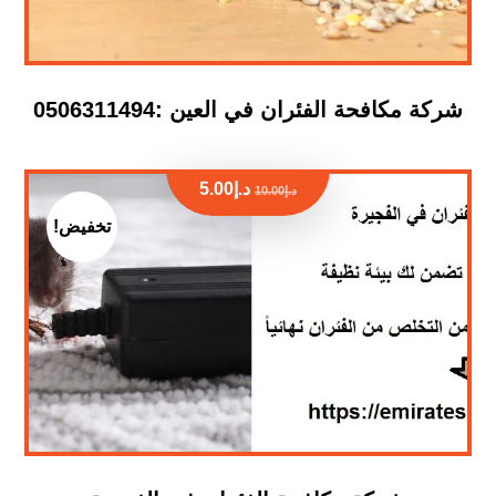
شركة مكافحة الفئران في العين :0506311494
د.إ
5.00
د.إ
10.00
تخفيض!