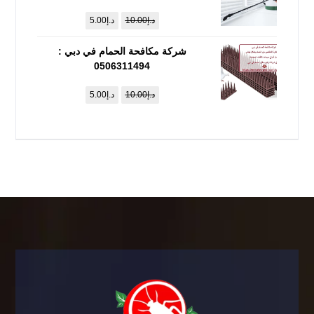
د.إ
10.00
د.إ
5.00
شركة مكافحة الحمام في دبي :
0506311494
د.إ
10.00
د.إ
5.00