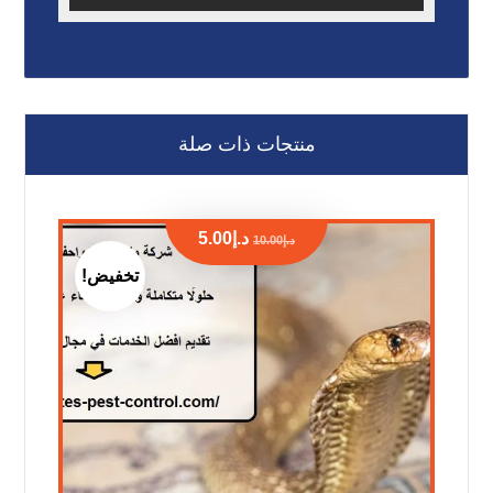
منتجات ذات صلة
د.إ
5.00
د.إ
10.00
تخفيض!