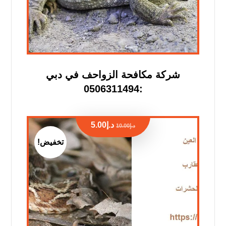
شركة مكافحة الزواحف في دبي
:0506311494
د.إ
5.00
د.إ
10.00
تخفيض!