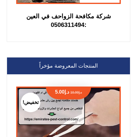
شركة مكافحة الزواحف في العين
:0506311494
المنتجات المعروضة مؤخراً
د.إ
5.00
د.إ
10.00
تخفيض!