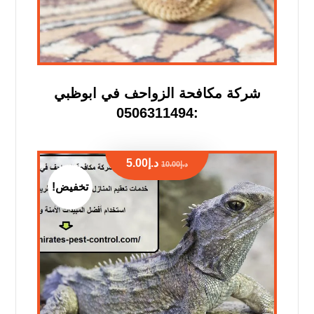
شركة مكافحة الزواحف في ابوظبي
:0506311494
د.إ
5.00
د.إ
10.00
تخفيض!